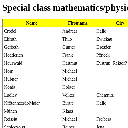
Special class mathematics/physi
Name
Firstname
City
Crodel
Andreas
Halle
Elfruth
Thilo
Zwickau
Gerbeth
Gunter
Dresden
Hedderich
Frank
Pöneck
Hauswald
Hartmut
Eystrup, Rektor?
Horn
Michael
Hübner
Michael
König
Holger
Ludley
Volker
Chemnitz
Krötenheerdt-Maier
Birgit
Halle
Münch
Klaus
Reissig
Michael
Freiberg
Schleevoigt
Rainer
Jena